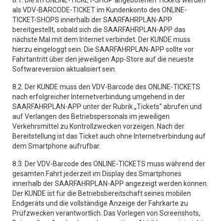
8.1. Die im ONLINE-TICKET-SHOP angebotenen Tickets werden
als VDV-BARCODE-TICKET im Kundenkonto des ONLINE-
TICKET-SHOPS innerhalb der SAARFAHRPLAN-APP
bereitgestellt, sobald sich die SAARFAHRPLAN-APP das
nächste Mal mit dem Internet verbindet. Der KUNDE muss
hierzu eingeloggt sein. Die SAARFAHRPLAN-APP sollte vor
Fahrtantritt über den jeweiligen App-Store auf die neueste
Softwareversion aktualisiert sein.
8.2. Der KUNDE muss den VDV-Barcode des ONLINE-TICKETS
nach erfolgreicher Internetverbindung umgehend in der
SAARFAHRPLAN-APP unter der Rubrik „Tickets“ abrufen und
auf Verlangen des Betriebspersonals im jeweiligen
Verkehrsmittel zu Kontrollzwecken vorzeigen. Nach der
Bereitstellung ist das Ticket auch ohne Internetverbindung auf
dem Smartphone aufrufbar.
8.3. Der VDV-Barcode des ONLINE-TICKETS muss während der
gesamten Fahrt jederzeit im Display des Smartphones
innerhalb der SAARFAHRPLAN-APP angezeigt werden können.
Der KUNDE ist für die Betriebsbereitschaft seines mobilen
Endgeräts und die vollständige Anzeige der Fahrkarte zu
Prüfzwecken verantwortlich. Das Vorlegen von Screenshots,